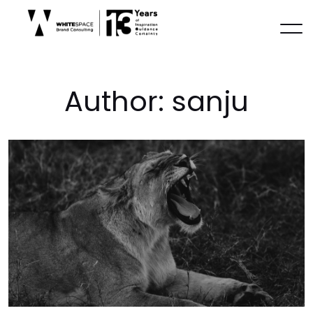
A
u
t
h
o
r
:
s
a
n
j
u